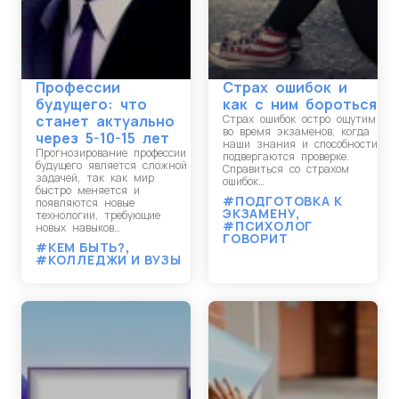
Профессии
Страх ошибок и
будущего: что
как с ним бороться
станет актуально
Страх ошибок остро ощутим
во время экзаменов, когда
через 5-10-15 лет
наши знания и способности
Прогнозирование профессии
подвергаются проверке.
будущего является сложной
Справиться со страхом
задачей, так как мир
ошибок…
быстро меняется и
#ПОДГОТОВКА К
появляются новые
ЭКЗАМЕНУ
,
технологии, требующие
#ПСИХОЛОГ
новых навыков…
ГОВОРИТ
#КЕМ БЫТЬ?
,
#КОЛЛЕДЖИ И ВУЗЫ