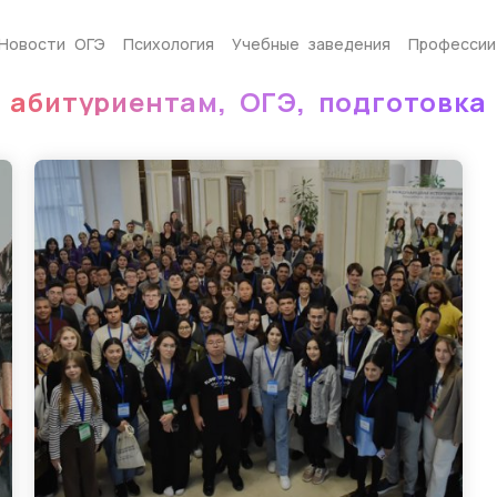
Новости ОГЭ
Психология
Учебные заведения
Профессии
абитуриентам
,
ОГЭ
,
подготовка