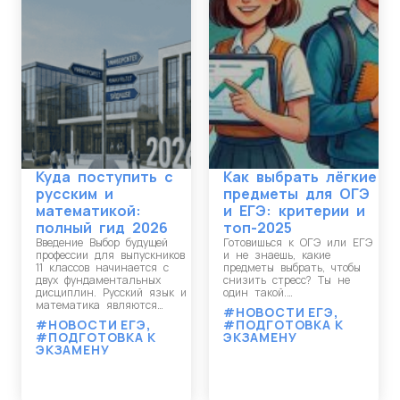
Куда поступить с
Как выбрать лёгкие
русским и
предметы для ОГЭ
математикой:
и ЕГЭ: критерии и
полный гид 2026
топ-2025
Введение Выбор будущей
Готовишься к ОГЭ или ЕГЭ
профессии для выпускников
и не знаешь, какие
11 классов начинается с
предметы выбрать, чтобы
двух фундаментальных
снизить стресс? Ты не
дисциплин. Русский язык и
один такой.…
математика являются…
#НОВОСТИ ЕГЭ
,
#НОВОСТИ ЕГЭ
,
#ПОДГОТОВКА К
#ПОДГОТОВКА К
ЭКЗАМЕНУ
ЭКЗАМЕНУ