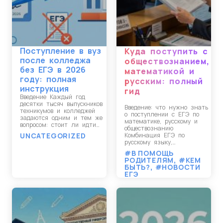
Поступление в вуз
Куда поступить с
после колледжа
обществознанием,
без ЕГЭ в 2026
математикой и
году: полная
русским: полный
инструкция
гид
Введение Каждый год
десятки тысяч выпускников
Введение: что нужно знать
техникумов и колледжей
о поступлении с ЕГЭ по
задаются одним и тем же
математике, русскому и
вопросом: стоит ли идти…
обществознанию
UNCATEGORIZED
Комбинация ЕГЭ по
русскому языку,…
#В ПОМОЩЬ
РОДИТЕЛЯМ
,
#КЕМ
БЫТЬ?
,
#НОВОСТИ
ЕГЭ