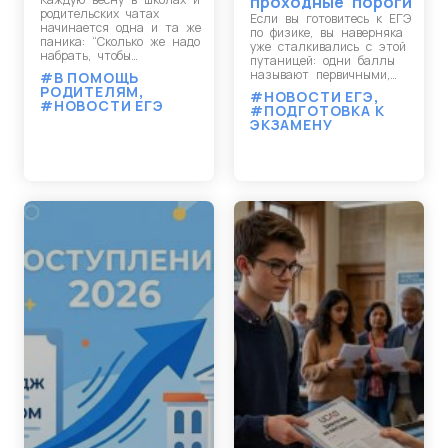
проходные пороги
родительских чатах
Если вы готовитесь к ЕГЭ
начинается одна и та же
по физике, вы наверняка
паника: “Сколько же надо
уже сталкивались с этой
набрать, чтобы…
путаницей: одни баллы
называют первичными,…
#В ПОМОЩЬ
РОДИТЕЛЯМ
,
#НОВОСТИ ЕГЭ
,
#НОВОСТИ ЕГЭ
#ПОДГОТОВКА К
ЭКЗАМЕНУ