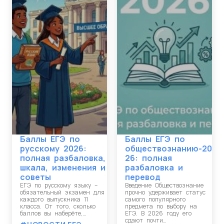
Баллы ЕГЭ по
Баллы ЕГЭ по
русскому 2026:
обществознанию-20
полная разбаловка,
26: полная
шкала, изменения и
разбаловка и
советы
перевод
ЕГЭ по русскому языку –
Введение Обществознание
обязательный экзамен для
прочно удерживает статус
каждого выпускника 11
самого популярного
класса. От того, сколько
предмета по выбору на
баллов вы наберёте,…
ЕГЭ. В 2026 году его
сдают почти…