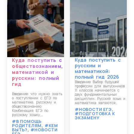
Куда поступить с
Куда поступить с
русским и
обществознанием,
математикой:
математикой и
полный гид 2026
русским: полный
Введение Выбор будущей
гид
профессии для выпускников
11 классов начинается с
Введение: что нужно знать
двух фундаментальных
о поступлении с ЕГЭ по
дисциплин. Русский язык и
математике, русскому и
математика являются…
обществознанию
#НОВОСТИ ЕГЭ
,
Комбинация ЕГЭ по
#ПОДГОТОВКА К
русскому языку,…
ЭКЗАМЕНУ
#В ПОМОЩЬ
РОДИТЕЛЯМ
,
#КЕМ
БЫТЬ?
,
#НОВОСТИ
ЕГЭ