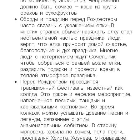
по количеству апостолов. Непременно
должно быть сочиво — каша из крупы,
орехов и сухофруктов.
Обряды и традиции перед Рождеством
часто связаны с украшением елки. В
многих странах обычай наряжать елку стал
неотъемлемой частью праздника. Люди
верят, что елка приносит домой счастье,
благополучие и дух праздника. Многие
люди с нетерпением ждут Сочельник,
чтобы собраться с семьей возле елки,
раздарить подарки и провести время в
теплой атмосфере праздника.
Перед Рождеством проводится
традиционный фестиваль, известный как
коляда. Это яркое и веселое мероприятие,
наполненное песнями, танцами и
карнавальными костюмами. Во время
колядок можно услышать древние песни и
легенды, связанные с этим
знаменательным событием. В старину
молодежь ходила по домам, пела песни,
прославляя Христа. Хозяева, открывавшие