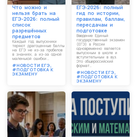
Что можно и
ЕГЭ‑2026: полный
нельзя брать на
гид по истории,
ЕГЭ-2026: полный
правилам, баллам,
список
пересдачам и
разрешённых
подготовке
предметов
Введение Единый
государственный экзамен
Каждый год выпускники
(ЕГЭ) в России
теряют драгоценные баллы
одновременно является
на ЕГЭ не из-за пробелов
выпускным в школе и
в знаниях, а из-за одной
вступительным в вуз.
маленькой ошибки:…
Это общероссийский
#НОВОСТИ ЕГЭ
,
формат…
#ПОДГОТОВКА К
#НОВОСТИ ЕГЭ
,
ЭКЗАМЕНУ
#ПОДГОТОВКА К
ЭКЗАМЕНУ