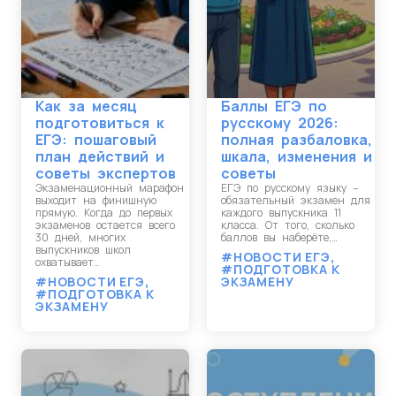
Как за месяц
Баллы ЕГЭ по
подготовиться к
русскому 2026:
ЕГЭ: пошаговый
полная разбаловка,
план действий и
шкала, изменения и
советы экспертов
советы
Экзаменационный марафон
ЕГЭ по русскому языку –
выходит на финишную
обязательный экзамен для
прямую. Когда до первых
каждого выпускника 11
экзаменов остается всего
класса. От того, сколько
30 дней, многих
баллов вы наберёте,…
выпускников школ
#НОВОСТИ ЕГЭ
,
охватывает…
#ПОДГОТОВКА К
#НОВОСТИ ЕГЭ
,
ЭКЗАМЕНУ
#ПОДГОТОВКА К
ЭКЗАМЕНУ