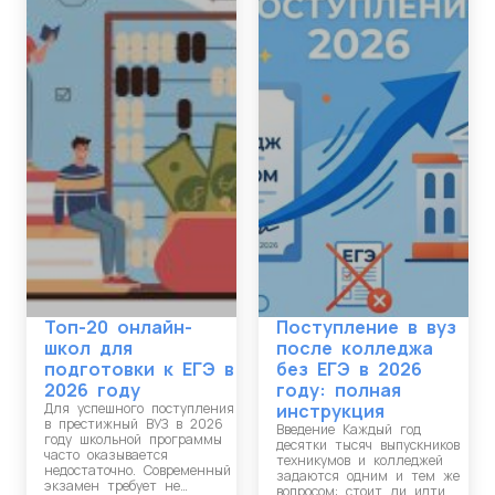
Топ-20 онлайн-
Поступление в вуз
школ для
после колледжа
подготовки к ЕГЭ в
без ЕГЭ в 2026
2026 году
году: полная
Для успешного поступления
инструкция
в престижный ВУЗ в 2026
Введение Каждый год
году школьной программы
десятки тысяч выпускников
часто оказывается
техникумов и колледжей
недостаточно. Современный
задаются одним и тем же
экзамен требует не…
вопросом: стоит ли идти…