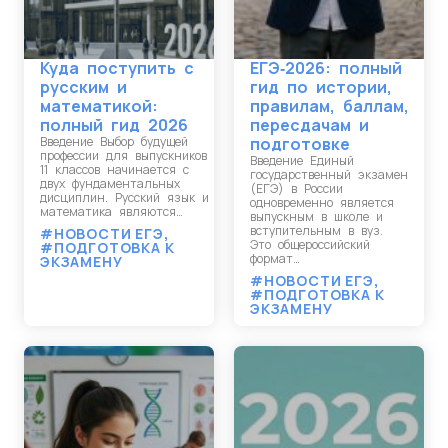
Куда поступить с
ЕГЭ‑2026: полный
русским и
гид по истории,
математикой:
правилам, баллам,
полный гид 2026
пересдачам и
Введение Выбор будущей
подготовке
профессии для выпускников
Введение Единый
11 классов начинается с
государственный экзамен
двух фундаментальных
(ЕГЭ) в России
дисциплин. Русский язык и
одновременно является
математика являются…
выпускным в школе и
вступительным в вуз.
#НОВОСТИ ЕГЭ
,
Это общероссийский
#ПОДГОТОВКА К
формат…
ЭКЗАМЕНУ
#НОВОСТИ ЕГЭ
,
#ПОДГОТОВКА К
ЭКЗАМЕНУ