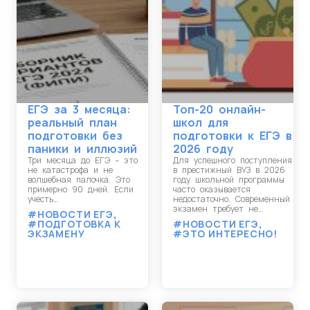
ЕГЭ за 3 месяца:
Топ-20 онлайн-
реальный план
школ для
подготовки без
подготовки к ЕГЭ в
паники и иллюзий
2026 году
Три месяца до ЕГЭ – это
Для успешного поступления
не катастрофа и не
в престижный ВУЗ в 2026
волшебная палочка. Это
году школьной программы
примерно 90 дней. Если
часто оказывается
учесть…
недостаточно. Современный
экзамен требует не…
#НОВОСТИ ЕГЭ
,
#ПОДГОТОВКА К
#НОВОСТИ ЕГЭ
,
ЭКЗАМЕНУ
#ЭТО ИНТЕРЕСНО!