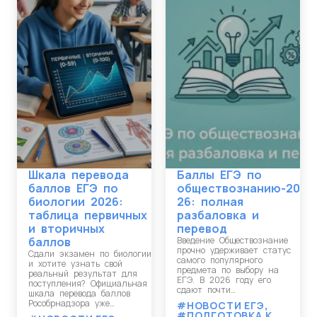
Шкала перевода
Баллы ЕГЭ по
баллов ЕГЭ по
обществознанию-20
биологии 2026:
26: полная
таблица первичных
разбаловка и
и вторичных
перевод
баллов
Введение Обществознание
прочно удерживает статус
Сдали экзамен по биологии
самого популярного
и хотите узнать свой
предмета по выбору на
реальный результат для
ЕГЭ. В 2026 году его
поступления? Официальная
сдают почти…
шкала перевода баллов
Рособрнадзора уже…
#НОВОСТИ ЕГЭ
,
#ПОДГОТОВКА К