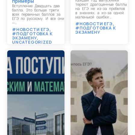
примеры
Каждый год выпускники
теряют драгоценные баллы
Вступление Двадцать два
на ЕГЭ не из-за пробелов
балла. Это больше трети
в знаниях, а из-за одной
всех первичных баллов за
маленькой ошибки:…
ЕГЭ по русскому. И все они
—…
#НОВОСТИ ЕГЭ
,
#ПОДГОТОВКА К
#НОВОСТИ ЕГЭ
,
ЭКЗАМЕНУ
#ПОДГОТОВКА К
ЭКЗАМЕНУ
,
UNCATEGORIZED