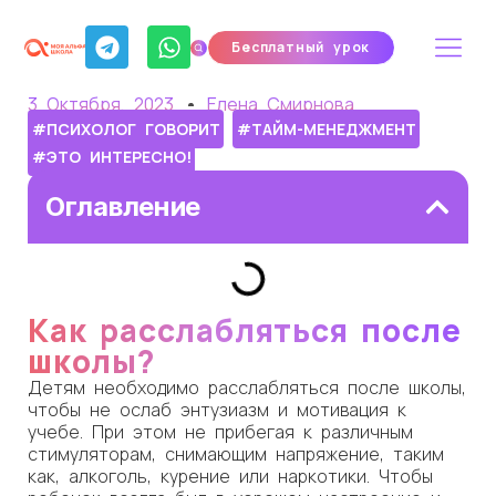
Бесплатный урок
3 Октября, 2023
Елена Смирнова
#ПСИХОЛОГ ГОВОРИТ
#ТАЙМ-МЕНЕДЖМЕНТ
#ЭТО ИНТЕРЕСНО!
Оглавление
Как расслабляться после
школы?
Детям необходимо расслабляться после школы,
чтобы не ослаб энтузиазм и мотивация к
учебе. При этом не прибегая к различным
стимуляторам, снимающим напряжение, таким
как, алкоголь, курение или наркотики. Чтобы