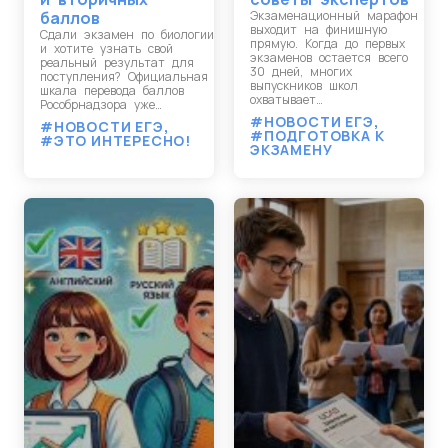
баллов
Экзаменационный марафон
выходит на финишную
Сдали экзамен по биологии
прямую. Когда до первых
и хотите узнать свой
экзаменов остается всего
реальный результат для
30 дней, многих
поступления? Официальная
выпускников школ
шкала перевода баллов
охватывает…
Рособрнадзора уже…
#НОВОСТИ ЕГЭ
,
#НОВОСТИ ЕГЭ
,
#ПОДГОТОВКА К
#ЭТО ИНТЕРЕСНО!
ЭКЗАМЕНУ