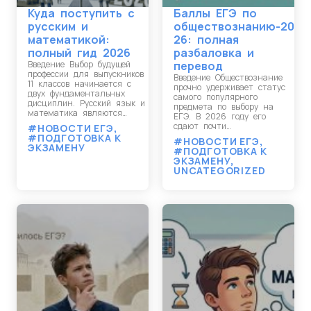
Куда поступить с
Баллы ЕГЭ по
русским и
обществознанию-20
математикой:
26: полная
полный гид 2026
разбаловка и
Введение Выбор будущей
перевод
профессии для выпускников
Введение Обществознание
11 классов начинается с
прочно удерживает статус
двух фундаментальных
самого популярного
дисциплин. Русский язык и
предмета по выбору на
математика являются…
ЕГЭ. В 2026 году его
сдают почти…
#НОВОСТИ ЕГЭ
,
#ПОДГОТОВКА К
#НОВОСТИ ЕГЭ
,
ЭКЗАМЕНУ
#ПОДГОТОВКА К
ЭКЗАМЕНУ
,
UNCATEGORIZED