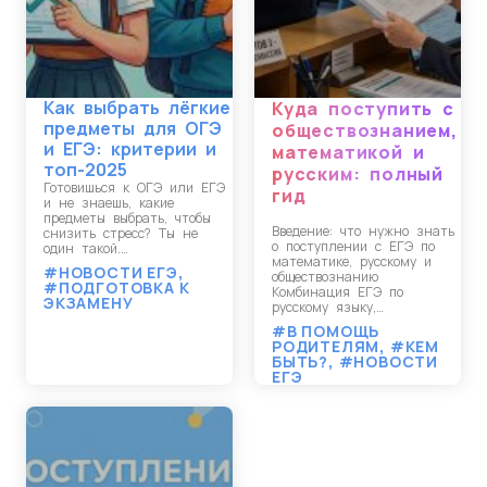
Как выбрать лёгкие
Куда поступить с
предметы для ОГЭ
обществознанием,
и ЕГЭ: критерии и
математикой и
топ-2025
русским: полный
Готовишься к ОГЭ или ЕГЭ
гид
и не знаешь, какие
предметы выбрать, чтобы
Введение: что нужно знать
снизить стресс? Ты не
о поступлении с ЕГЭ по
один такой.…
математике, русскому и
#НОВОСТИ ЕГЭ
,
обществознанию
#ПОДГОТОВКА К
Комбинация ЕГЭ по
ЭКЗАМЕНУ
русскому языку,…
#В ПОМОЩЬ
РОДИТЕЛЯМ
,
#КЕМ
БЫТЬ?
,
#НОВОСТИ
ЕГЭ