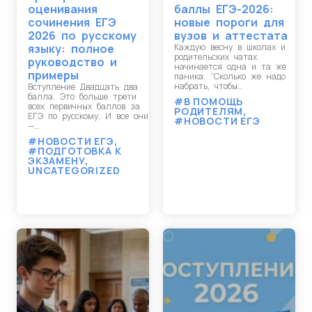
оценивания
баллы ЕГЭ-2026:
сочинения ЕГЭ
новые пороги для
2026 по русскому
вузов и аттестата
языку: полное
Каждую весну в школах и
родительских чатах
руководство и
начинается одна и та же
примеры
паника: “Сколько же надо
набрать, чтобы…
Вступление Двадцать два
балла. Это больше трети
#В ПОМОЩЬ
всех первичных баллов за
РОДИТЕЛЯМ
,
ЕГЭ по русскому. И все они
#НОВОСТИ ЕГЭ
—…
#НОВОСТИ ЕГЭ
,
#ПОДГОТОВКА К
ЭКЗАМЕНУ
,
UNCATEGORIZED