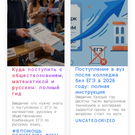
Поступление в вуз
Куда поступить с
после колледжа
обществознанием,
без ЕГЭ в 2026
математикой и
году: полная
русским: полный
инструкция
гид
Введение Каждый год
десятки тысяч выпускников
Введение: что нужно знать
техникумов и колледжей
о поступлении с ЕГЭ по
задаются одним и тем же
математике, русскому и
вопросом: стоит ли идти…
обществознанию
Комбинация ЕГЭ по
UNCATEGORIZED
русскому языку,…
#В ПОМОЩЬ