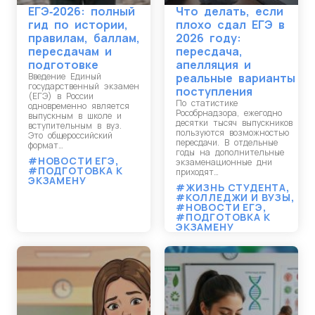
ЕГЭ‑2026: полный
Что делать, если
гид по истории,
плохо сдал ЕГЭ в
правилам, баллам,
2026 году:
пересдачам и
пересдача,
подготовке
апелляция и
Введение Единый
реальные варианты
государственный экзамен
поступления
(ЕГЭ) в России
По статистике
одновременно является
Рособрнадзора, ежегодно
выпускным в школе и
десятки тысяч выпускников
вступительным в вуз.
пользуются возможностью
Это общероссийский
пересдачи. В отдельные
формат…
годы на дополнительные
#НОВОСТИ ЕГЭ
,
экзаменационные дни
#ПОДГОТОВКА К
приходят…
ЭКЗАМЕНУ
#ЖИЗНЬ СТУДЕНТА
,
#КОЛЛЕДЖИ И ВУЗЫ
,
#НОВОСТИ ЕГЭ
,
#ПОДГОТОВКА К
ЭКЗАМЕНУ