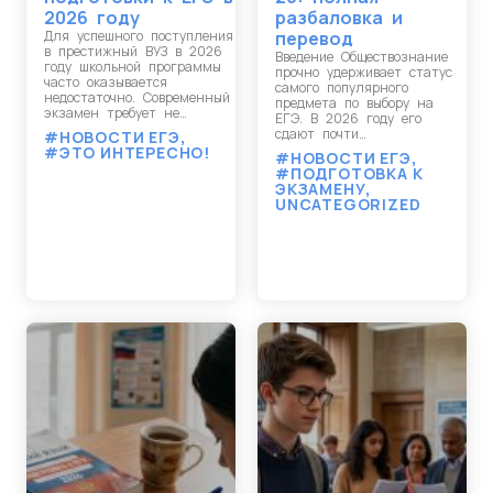
2026 году
разбаловка и
Для успешного поступления
перевод
в престижный ВУЗ в 2026
Введение Обществознание
году школьной программы
прочно удерживает статус
часто оказывается
самого популярного
недостаточно. Современный
предмета по выбору на
экзамен требует не…
ЕГЭ. В 2026 году его
сдают почти…
#НОВОСТИ ЕГЭ
,
#ЭТО ИНТЕРЕСНО!
#НОВОСТИ ЕГЭ
,
#ПОДГОТОВКА К
ЭКЗАМЕНУ
,
UNCATEGORIZED