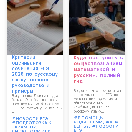
Критерии
Куда поступить с
оценивания
обществознанием,
сочинения ЕГЭ
математикой и
2026 по русскому
русским: полный
языку: полное
гид
руководство и
примеры
Введение: что нужно знать
о поступлении с ЕГЭ по
Вступление Двадцать два
математике, русскому и
балла. Это больше трети
обществознанию
всех первичных баллов за
Комбинация ЕГЭ по
ЕГЭ по русскому. И все они
русскому языку,…
—…
#В ПОМОЩЬ
#НОВОСТИ ЕГЭ
,
РОДИТЕЛЯМ
,
#КЕМ
#ПОДГОТОВКА К
БЫТЬ?
,
#НОВОСТИ
ЭКЗАМЕНУ
,
ЕГЭ
UNCATEGORIZED