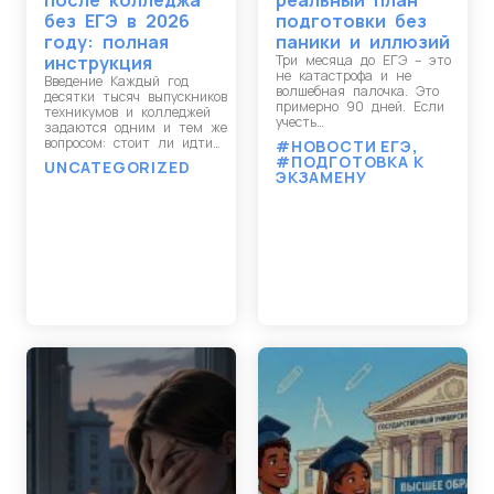
после колледжа
реальный план
без ЕГЭ в 2026
подготовки без
году: полная
паники и иллюзий
инструкция
Три месяца до ЕГЭ – это
не катастрофа и не
Введение Каждый год
волшебная палочка. Это
десятки тысяч выпускников
примерно 90 дней. Если
техникумов и колледжей
учесть…
задаются одним и тем же
вопросом: стоит ли идти…
#НОВОСТИ ЕГЭ
,
#ПОДГОТОВКА К
UNCATEGORIZED
ЭКЗАМЕНУ