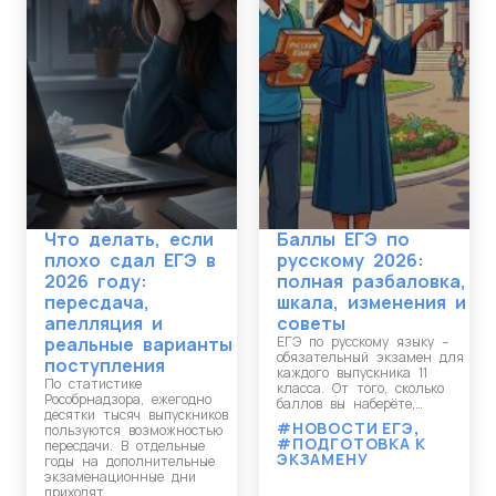
Что делать, если
Баллы ЕГЭ по
плохо сдал ЕГЭ в
русскому 2026:
2026 году:
полная разбаловка,
пересдача,
шкала, изменения и
апелляция и
советы
реальные варианты
ЕГЭ по русскому языку –
обязательный экзамен для
поступления
каждого выпускника 11
По статистике
класса. От того, сколько
Рособрнадзора, ежегодно
баллов вы наберёте,…
десятки тысяч выпускников
#НОВОСТИ ЕГЭ
,
пользуются возможностью
#ПОДГОТОВКА К
пересдачи. В отдельные
ЭКЗАМЕНУ
годы на дополнительные
экзаменационные дни
приходят…