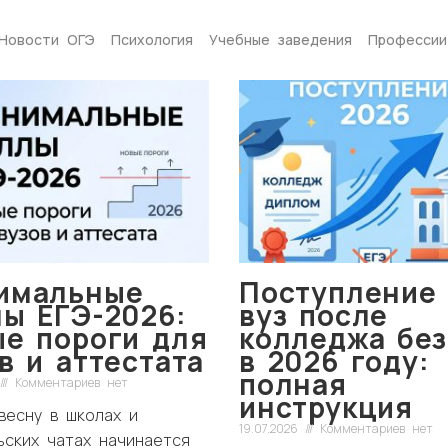
Новости ОГЭ
Психология
Учебные заведения
Профессии
имальные
Поступление 
ы ЕГЭ-2026:
вуз после
ые пороги для
колледжа без
в и аттестата
в 2026 году:
полная
Комментариев нет
инструкция
весну в школах и
19.07.2026
Комментариев нет
ьских чатах начинается