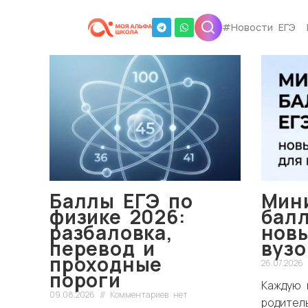
#Новости ЕГЭ
Баллы ЕГЭ по
Мин
физике 2026:
балл
разбаловка,
нов
перевод и
вузо
проходные
26.07.2026
пороги
Каждую 
09.08.2026
Комментариев нет
родител