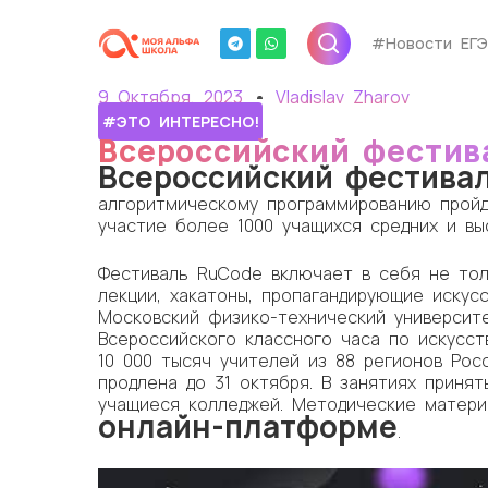
#Новости ЕГЭ
9 Октября, 2023
Vladislav Zharov
#ЭТО ИНТЕРЕСНО!
Всероссийский фестив
Всероссийский фестива
алгоритмическому программированию пройд
участие более 1000 учащихся средних и вы
Фестиваль RuCode включает в себя не толь
лекции, хакатоны, пропагандирующие искус
Московский физико-технический университ
Всероссийского классного часа по искусст
10 000 тысяч учителей из 88 регионов Рос
продлена до 31 октября. В занятиях принят
учащиеся колледжей. Методические матери
онлайн-платформе
.