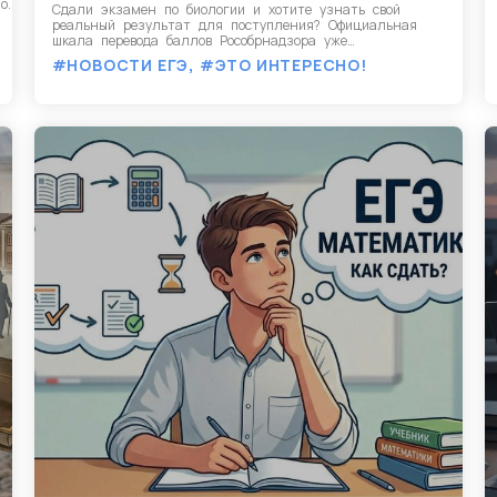
о.
Сдали экзамен по биологии и хотите узнать свой
реальный результат для поступления? Официальная
шкала перевода баллов Рособрнадзора уже…
#НОВОСТИ ЕГЭ
,
#ЭТО ИНТЕРЕСНО!