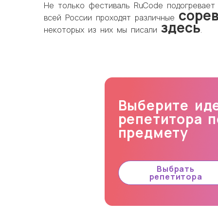
Не только фестиваль RuCode подогревает 
соре
всей России проходят различные
здесь
некоторых из них мы писали
.
Выберите иде
репетитора 
предмету
Выбрать
репетитора