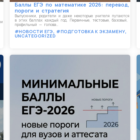
Баллы ЕГЭ по математике 2026: перевод,
пороги и стратегия
Выпускники, родители и даже некоторые учителя путаются
в этих баллах каждый год. Первичные, тестовые, базовый,
ии
профильный — голова…
#НОВОСТИ ЕГЭ
,
#ПОДГОТОВКА К ЭКЗАМЕНУ
,
UNCATEGORIZED