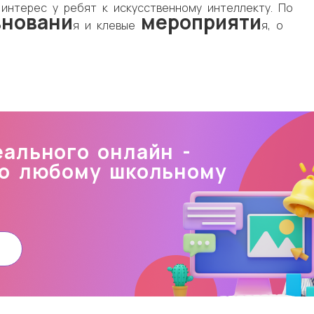
интерес у ребят к искусственному интеллекту. По
вновани
мероприяти
я и клевые
я, о
ального онлайн -
по любому школьному