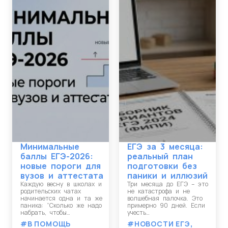
Минимальные
ЕГЭ за 3 месяца:
баллы ЕГЭ-2026:
реальный план
новые пороги для
подготовки без
вузов и аттестата
паники и иллюзий
Каждую весну в школах и
Три месяца до ЕГЭ – это
родительских чатах
не катастрофа и не
начинается одна и та же
волшебная палочка. Это
паника: “Сколько же надо
примерно 90 дней. Если
набрать, чтобы…
учесть…
#В ПОМОЩЬ
#НОВОСТИ ЕГЭ
,