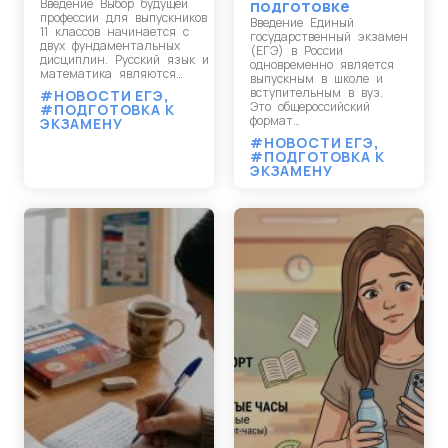
Введение Выбор будущей
подготовке
профессии для выпускников
Введение Единый
11 классов начинается с
государственный экзамен
двух фундаментальных
(ЕГЭ) в России
дисциплин. Русский язык и
одновременно является
математика являются…
выпускным в школе и
вступительным в вуз.
#НОВОСТИ ЕГЭ
,
Это общероссийский
#ПОДГОТОВКА К
формат…
ЭКЗАМЕНУ
#НОВОСТИ ЕГЭ
,
#ПОДГОТОВКА К
ЭКЗАМЕНУ