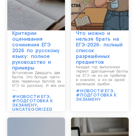
Критерии
Что можно и
оценивания
нельзя брать на
сочинения ЕГЭ
ЕГЭ-2026: полный
2026 по русскому
список
языку: полное
разрешённых
руководство и
предметов
примеры
Каждый год выпускники
теряют драгоценные баллы
Вступление Двадцать два
на ЕГЭ не из-за пробелов
балла. Это больше трети
в знаниях, а из-за одной
всех первичных баллов за
маленькой ошибки:…
ЕГЭ по русскому. И все они
—…
#НОВОСТИ ЕГЭ
,
#ПОДГОТОВКА К
#НОВОСТИ ЕГЭ
,
ЭКЗАМЕНУ
#ПОДГОТОВКА К
ЭКЗАМЕНУ
,
UNCATEGORIZED