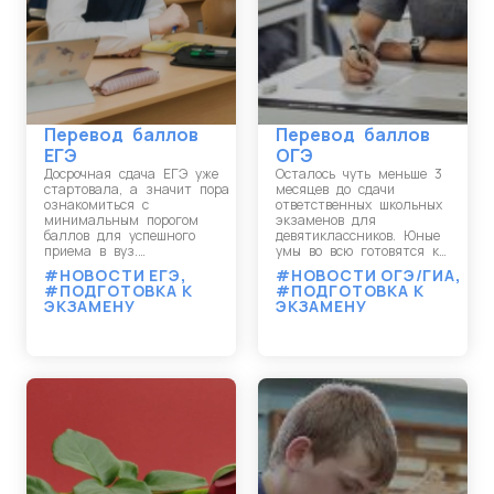
Перевод баллов
Перевод баллов
ЕГЭ
ОГЭ
Досрочная сдача ЕГЭ уже
Осталось чуть меньше 3
стартовала, а значит пора
месяцев до сдачи
ознакомиться с
ответственных школьных
минимальным порогом
экзаменов для
баллов для успешного
девятиклассников. Юные
приема в вуз.…
умы во всю готовятся к…
#НОВОСТИ ЕГЭ
,
#НОВОСТИ ОГЭ/ГИА
,
#ПОДГОТОВКА К
#ПОДГОТОВКА К
ЭКЗАМЕНУ
ЭКЗАМЕНУ