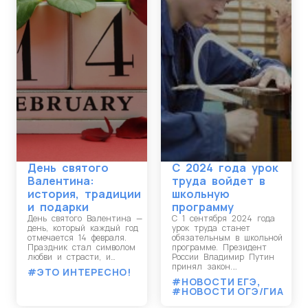
День святого
С 2024 года урок
Валентина:
труда войдет в
история, традиции
школьную
и подарки
программу
День святого Валентина —
С 1 сентября 2024 года
день, который каждый год
урок труда станет
отмечается 14 февраля.
обязательным в школьной
Праздник стал символом
программе. Президент
любви и страсти, и…
России Владимир Путин
принял закон.…
#ЭТО ИНТЕРЕСНО!
#НОВОСТИ ЕГЭ
,
#НОВОСТИ ОГЭ/ГИА