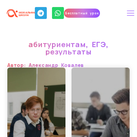
Бесплатный урок
абитуриентам
,
ЕГЭ
,
результаты
Автор:
Александр Ковалев