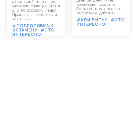
день за днем живет
актуальный вопрос для
российский школьник.
учеников, сдающих ОГЭ и
Осталось в его плотное
ЕГЭ по русскому языку.
расписание добавить…
Предлагаю повторить и
закрепить…
#КЕМ БЫТЬ?
,
#ЭТО
ИНТЕРЕСНО!
#ПОДГОТОВКА К
ЭКЗАМЕНУ
,
#ЭТО
ИНТЕРЕСНО!