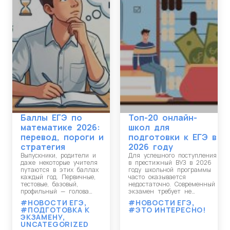
Баллы ЕГЭ по
Топ-20 онлайн-
математике 2026:
школ для
перевод, пороги и
подготовки к ЕГЭ в
стратегия
2026 году
Выпускники, родители и
Для успешного поступления
даже некоторые учителя
в престижный ВУЗ в 2026
путаются в этих баллах
году школьной программы
каждый год. Первичные,
часто оказывается
тестовые, базовый,
недостаточно. Современный
профильный — голова…
экзамен требует не…
#НОВОСТИ ЕГЭ
,
#НОВОСТИ ЕГЭ
,
#ПОДГОТОВКА К
#ЭТО ИНТЕРЕСНО!
ЭКЗАМЕНУ
,
UNCATEGORIZED