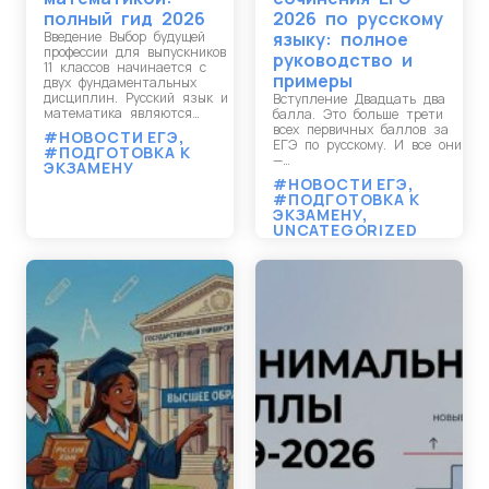
полный гид 2026
2026 по русскому
Введение Выбор будущей
языку: полное
профессии для выпускников
руководство и
11 классов начинается с
примеры
двух фундаментальных
дисциплин. Русский язык и
Вступление Двадцать два
математика являются…
балла. Это больше трети
всех первичных баллов за
#НОВОСТИ ЕГЭ
,
ЕГЭ по русскому. И все они
#ПОДГОТОВКА К
—…
ЭКЗАМЕНУ
#НОВОСТИ ЕГЭ
,
#ПОДГОТОВКА К
ЭКЗАМЕНУ
,
UNCATEGORIZED