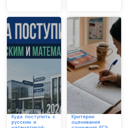
Куда поступить с
Критерии
русским и
оценивания
математикой:
сочинения ЕГЭ