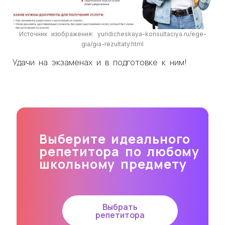
Источник изображения: yuridicheskaya-konsultaciya.ru/ege-
gia/gia-rezultaty.html
Удачи на экзаменах и в подготовке к ним!
Выберите идеального
репетитора по любому
школьному предмету
Выбрать
репетитора